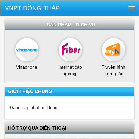
VNPT ĐỒNG THÁP
Tog
nav
SẢN PHẨM - DỊCH VỤ
Vinaphone
Internet cáp
Truyền hình
quang
tương tác
GIỚI THIỆU CHUNG
Đang cập nhật nội dung
HỖ TRỢ QUA ĐIỆN THOẠI