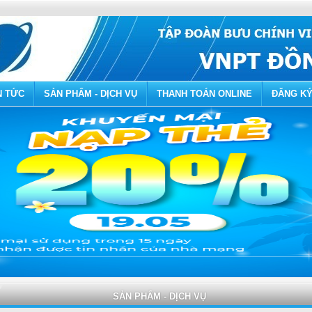
N TỨC
SẢN PHẨM - DỊCH VỤ
THANH TOÁN ONLINE
ĐĂNG KÝ
SẢN PHẨM - DỊCH VỤ