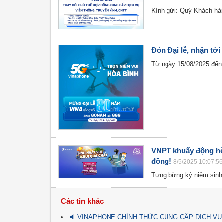
Kính gửi: Quý Khách hà
Đón Đại lễ, nhận tớ
Từ ngày 15/08/2025 đến 
VNPT khuấy động hè v
đồng!
8/5/2025 10:07:5
Tưng bừng kỷ niệm sinh 
Các tin khác
🔈 VINAPHONE CHÍNH THỨC CUNG CẤP DỊCH VỤ