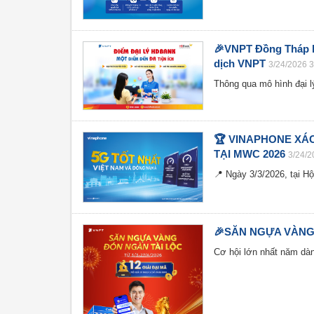
🎉VNPT Đồng Tháp kh
dịch VNPT
3/24/2026 
Thông qua mô hình đại lý
🏆 VINAPHONE XÁC
TẠI MWC 2026
3/24/2
📍 Ngày 3/3/2026, tại H
🎉SĂN NGỰA VÀNG 
Cơ hội lớn nhất năm dàn