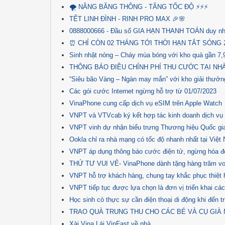
🌪 NÂNG BĂNG THÔNG - TĂNG TỐC ĐỘ ⚡⚡⚡
TẾT LINH ĐÌNH - RINH PRO MAX ️🎉🌸
0888000666 - Đầu số GIA HẠN THANH TOÁN duy nh
⏰ CHỈ CÒN 02 THÁNG TỚI THỜI HẠN TẮT SÓNG 
Sinh nhật nóng – Cháy mùa bóng với kho quà gần 7,
THÔNG BÁO ĐIỀU CHỈNH PHÍ THU CƯỚC TẠI NH
“Siêu bão Vàng – Ngàn may mắn” với kho giải thưởn
Các gói cước Internet ngừng hỗ trợ từ 01/07/2023
VinaPhone cung cấp dịch vụ eSIM trên Apple Watch
VNPT và VTVcab ký kết hợp tác kinh doanh dịch vụ
VNPT vinh dự nhận biểu trưng Thương hiệu Quốc gi
Ookla chỉ ra nhà mạng có tốc độ nhanh nhất tại Việt
VNPT áp dụng thông báo cước điện tử, ngừng hóa đơ
THỨ TƯ VUI VẺ- VinaPhone dành tặng hàng trăm v
VNPT hỗ trợ khách hàng, chung tay khắc phục thiệt hạ
VNPT tiếp tục được lựa chọn là đơn vị triển khai cá
Học sinh có thực sự cần điện thoại di động khi đến 
TRAO QUÀ TRUNG THU CHO CÁC BÉ VÀ CỤ GIÀ 
Xài Vina Lái VinFast về nhà