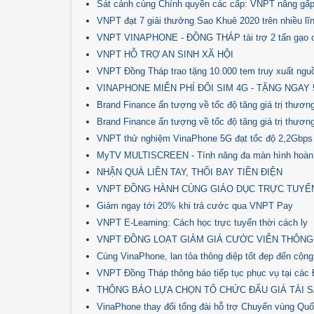
Sát cánh cùng Chính quyền các cấp: VNPT nâng gấp 
VNPT đạt 7 giải thưởng Sao Khuê 2020 trên nhiều lĩ
VNPT VINAPHONE - ĐỒNG THÁP tài trợ 2 tấn gạo 
VNPT HỖ TRỢ AN SINH XÃ HỘI
VNPT Đồng Tháp trao tặng 10.000 tem truy xuất nguô
VINAPHONE MIỄN PHÍ ĐỔI SIM 4G - TẶNG NGAY
Brand Finance ấn tượng về tốc độ tăng giá trị thư
Brand Finance ấn tượng về tốc độ tăng giá trị thư
VNPT thử nghiệm VinaPhone 5G đạt tốc độ 2,2Gbps
MyTV MULTISCREEN - Tính năng đa màn hình hoàn hả
NHẬN QUÀ LIỀN TAY, THỔI BAY TIỀN ĐIỆN
VNPT ĐỒNG HÀNH CÙNG GIÁO DỤC TRỰC TUYẾ
Giảm ngay tới 20% khi trả cước qua VNPT Pay
VNPT E-Learning: Cách học trực tuyến thời cách ly
VNPT ĐỒNG LOẠT GIẢM GIÁ CƯỚC VIỄN THÔNG
Cùng VinaPhone, lan tỏa thông điệp tốt đẹp đến cộn
VNPT Đồng Tháp thông báo tiếp tục phục vụ tại các 
THÔNG BÁO LỰA CHỌN TỔ CHỨC ĐẤU GIÁ TÀI 
VinaPhone thay đổi tổng đài hỗ trợ Chuyển vùng Quố