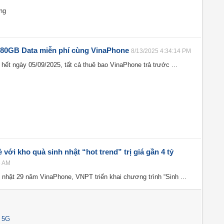
ng
i 80GB Data miễn phí cùng VinaPhone
8/13/2025 4:34:14 PM
hết ngày 05/09/2025, tất cả thuê bao VinaPhone trả trước ...
ới kho quà sinh nhật “hot trend” trị giá gần 4 tỷ
6 AM
nhật 29 năm VinaPhone, VNPT triển khai chương trình “Sinh ...
 5G