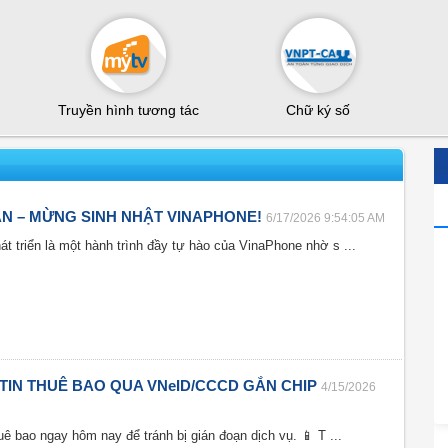
Truyền hình tương tác
Chữ ký số
 ÂN – MỪNG SINH NHẬT VINAPHONE!
6/17/2026 9:54:05 AM
t triển là một hành trình đầy tự hào của VinaPhone nhờ s ...
TIN THUÊ BAO QUA VNeID/CCCD GẮN CHIP
4/15/2026
uê bao ngay hôm nay để tránh bị gián đoạn dịch vụ. 📱 T ...