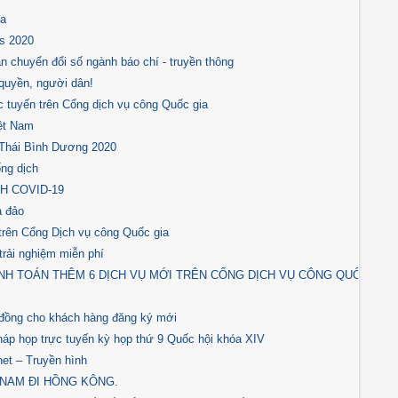
ia
ds 2020
n chuyển đổi số ngành báo chí - truyền thông
quyền, người dân!
 tuyến trên Cổng dịch vụ công Quốc gia
iệt Nam
- Thái Bình Dương 2020
ng dịch
H COVID-19
a đảo
trên Cổng Dịch vụ công Quốc gia
trải nghiệm miễn phí
NH TOÁN THÊM 6 DỊCH VỤ MỚI TRÊN CỔNG DỊCH VỤ CÔNG QUỐC
 đồng cho khách hàng đăng ký mới
pháp họp trực tuyến kỳ họp thứ 9 Quốc hội khóa XIV
et – Truyền hình
 NAM ĐI HỒNG KÔNG.