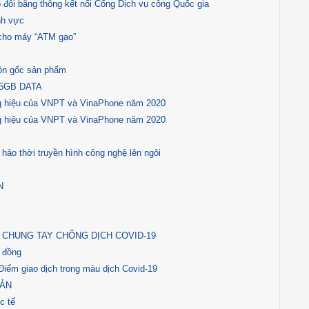
đôi băng thông kết nối Cổng Dịch vụ công Quốc gia
nh vực
cho máy “ATM gạo”
̀n gốc sản phẩm
 5GB DATA
ơng hiệu của VNPT và VinaPhone năm 2020
ơng hiệu của VNPT và VinaPhone năm 2020
o thời truyền hình công nghệ lên ngôi
N
 CHUNG TAY CHỐNG DỊCH COVID-19
g đồng
Điểm giao dịch trong màu dịch Covid-19
SẢN
c tế