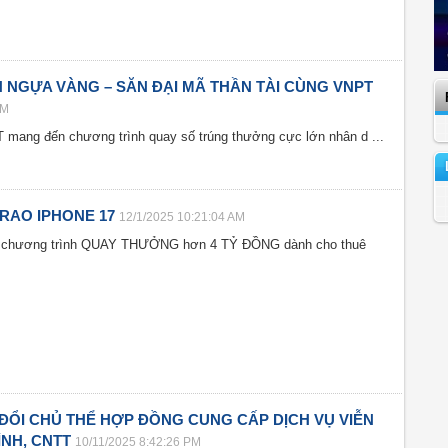
NH NGỰA VÀNG – SĂN ĐẠI MÃ THẦN TÀI CÙNG VNPT
AM
 mang đến chương trình quay số trúng thưởng cực lớn nhân d ...
TRAO IPHONE 17
12/1/2025 10:21:04 AM
ới chương trình QUAY THƯỞNG hơn 4 TỶ ĐỒNG dành cho thuê
ĐỔI CHỦ THỂ HỢP ĐỒNG CUNG CẤP DỊCH VỤ VIỄN
NH, CNTT
10/11/2025 8:42:26 PM