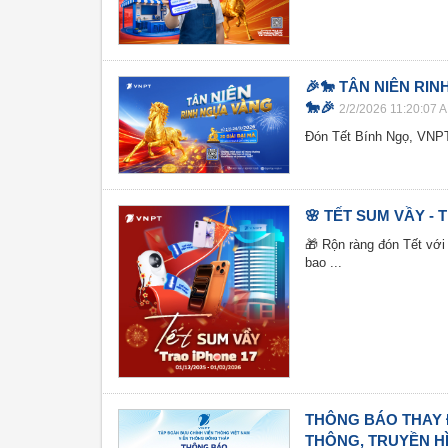
🎉🐎 TÂN NIÊN RI
🐎🎉
2/2/2026 11:20:07 
Đón Tết Bính Ngọ, VNPT
🌸 TẾT SUM VẦY - 
🎁 Rộn ràng đón Tết v
bao ...
THÔNG BÁO THAY 
THÔNG, TRUYỀN HÌ