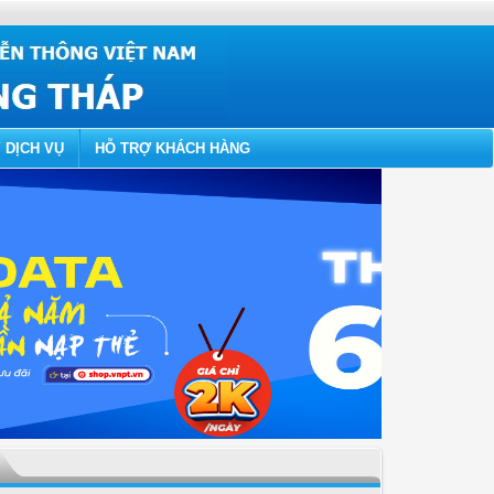
 DỊCH VỤ
HỖ TRỢ KHÁCH HÀNG