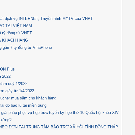
ất dịch vụ INTERNET, Truyền hình MYTV của VNPT
2G TẠI VIỆT NAM
9 tỷ đồng từ VNPT
À KHÁCH HÀNG
g gần 7 tỷ đồng từ VinaPhone
 ON Plus
a 2022
 Nam quý 1/2022
n giấy từ 1/4/2022
oucher mua sắm cho khách hàng
i do bão lũ tại miền trung
c giải pháp phục vụ họp trực tuyến kỳ họp thứ 10 Quốc hội khóa XIV
trường?
NEO ĐƠN TẠI TRUNG TÂM BẢO TRỢ XÃ HỘI TỈNH ĐỒNG THÁP.