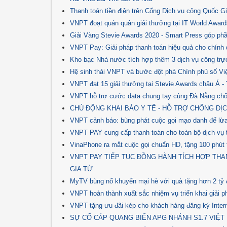
Thanh toán tiền điện trên Cổng Dịch vụ công Quốc G
VNPT đoạt quán quân giải thưởng tại IT World Awar
Giải Vàng Stevie Awards 2020 - Smart Press góp phầ
VNPT Pay: Giải pháp thanh toán hiệu quả cho chính 
Kho bạc Nhà nước tích hợp thêm 3 dịch vụ công trực
Hệ sinh thái VNPT và bước đột phá Chính phủ số V
VNPT đạt 15 giải thưởng tại Stevie Awards châu Á 
VNPT hỗ trợ cước data chung tay cùng Đà Nẵng chố
CHỦ ĐỘNG KHAI BÁO Y TẾ - HỖ TRỢ CHỐNG DỊC
VNPT cảnh báo: bùng phát cuộc gọi mạo danh để lừ
VNPT PAY cung cấp thanh toán cho toàn bộ dịch vụ 
VinaPhone ra mắt cuộc gọi chuẩn HD, tặng 100 phút 
VNPT PAY TIẾP TỤC ĐỒNG HÀNH TÍCH HỢP THA
GIA TỪ
MyTV bùng nổ khuyến mại hè với quà tặng hơn 2 tỷ
VNPT hoàn thành xuất sắc nhiệm vụ triển khai giải 
VNPT tặng ưu đãi kép cho khách hàng đăng ký Intern
SỰ CỐ CÁP QUANG BIỂN APG NHÁNH S1.7 VIỆT