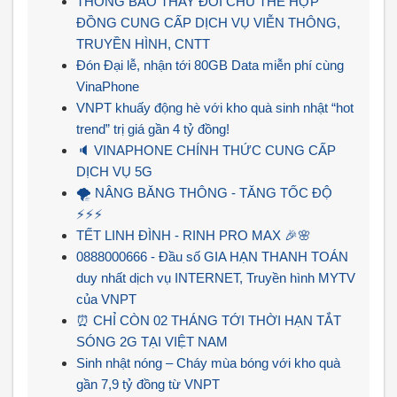
THÔNG BÁO THAY ĐỔI CHỦ THỂ HỢP
ĐỒNG CUNG CẤP DỊCH VỤ VIỄN THÔNG,
TRUYỀN HÌNH, CNTT
Đón Đại lễ, nhận tới 80GB Data miễn phí cùng
VinaPhone
VNPT khuấy động hè với kho quà sinh nhật “hot
trend” trị giá gần 4 tỷ đồng!
🔈 VINAPHONE CHÍNH THỨC CUNG CẤP
DỊCH VỤ 5G
🌪 NÂNG BĂNG THÔNG - TĂNG TỐC ĐỘ
⚡⚡⚡
TẾT LINH ĐÌNH - RINH PRO MAX ️🎉🌸
0888000666 - Đầu số GIA HẠN THANH TOÁN
duy nhất dịch vụ INTERNET, Truyền hình MYTV
của VNPT
⏰ CHỈ CÒN 02 THÁNG TỚI THỜI HẠN TẮT
SÓNG 2G TẠI VIỆT NAM
Sinh nhật nóng – Cháy mùa bóng với kho quà
gần 7,9 tỷ đồng từ VNPT