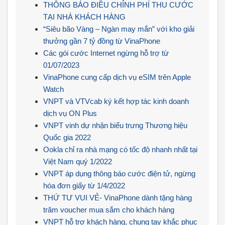
THÔNG BÁO ĐIỀU CHỈNH PHÍ THU CƯỚC
TẠI NHÀ KHÁCH HÀNG
“Siêu bão Vàng – Ngàn may mắn” với kho giải
thưởng gần 7 tỷ đồng từ VinaPhone
Các gói cước Internet ngừng hỗ trợ từ
01/07/2023
VinaPhone cung cấp dịch vụ eSIM trên Apple
Watch
VNPT và VTVcab ký kết hợp tác kinh doanh
dịch vụ ON Plus
VNPT vinh dự nhận biểu trưng Thương hiệu
Quốc gia 2022
Ookla chỉ ra nhà mạng có tốc độ nhanh nhất tại
Việt Nam quý 1/2022
VNPT áp dụng thông báo cước điện tử, ngừng
hóa đơn giấy từ 1/4/2022
THỨ TƯ VUI VẺ- VinaPhone dành tặng hàng
trăm voucher mua sắm cho khách hàng
VNPT hỗ trợ khách hàng, chung tay khắc phục