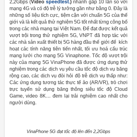
2,2Gbps (
Video
speedtest.
)
nhanh gấp 10 lần so với
mạng 4G và có độ trễ lý tưởng gần như bằng 0. Đây là
những số liệu tích cực, tiệm cận với chuẩn 5G của thế
giới và là kết quả thử nghiệm 5G tốt nhất từng công bố
trong các nhà mạng tại Việt Nam. Để đạt được kết quả
vượt trội trong thử nghiệm 5G, VNPT đã hợp tác với
các nhà sản xuất thiết bị 5G hàng đầu thế giới để kích
hoạt các tính năng tiên tiến nhất, tối ưu hoá cấu trúc
mạng lưới cho mạng 5G Vinaphone. Tốc độ vượt trội
này của mạng 5G VinaPhone đã được ứng dụng thử
nghiệm trong các dịch vụ yêu cầu tốc độ dịch vụ băng
rộng cao, các dịch vụ đòi hỏi độ trễ dịch vụ thấp như:
Các ứng dụng tương tác thực tế ảo (AR/VR), trò chơi
trực tuyến sử dụng băng thông siêu tốc độ Cloud
Game, video 8K… đem lại trải nghiệm cao nhất cho
người dùng.
VinaPhone 5G đạt tốc độ lên đến 2,2Gbps