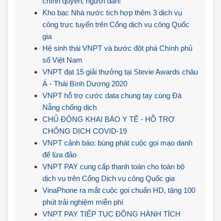
chính quyền, người dân!
Kho bạc Nhà nước tích hợp thêm 3 dịch vụ
công trực tuyến trên Cổng dịch vụ công Quốc
gia
Hệ sinh thái VNPT và bước đột phá Chính phủ
số Việt Nam
VNPT đạt 15 giải thưởng tại Stevie Awards châu
Á - Thái Bình Dương 2020
VNPT hỗ trợ cước data chung tay cùng Đà
Nẵng chống dịch
CHỦ ĐỘNG KHAI BÁO Y TẾ - HỖ TRỢ
CHỐNG DỊCH COVID-19
VNPT cảnh báo: bùng phát cuộc gọi mạo danh
để lừa đảo
VNPT PAY cung cấp thanh toán cho toàn bộ
dịch vụ trên Cổng Dịch vụ công Quốc gia
VinaPhone ra mắt cuộc gọi chuẩn HD, tặng 100
phút trải nghiệm miễn phí
VNPT PAY TIẾP TỤC ĐỒNG HÀNH TÍCH