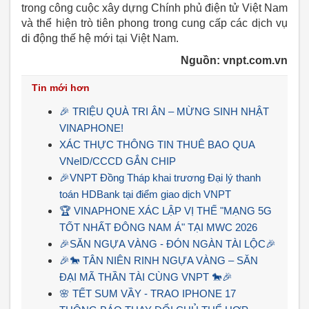
trong công cuộc xây dựng Chính phủ điện tử Việt Nam
và thể hiện trò tiên phong trong cung cấp các dịch vụ
di động thế hệ mới tại Việt Nam.
Nguồn: vnpt.com.vn
Tin mới hơn
🎉 TRIỆU QUÀ TRI ÂN – MỪNG SINH NHẬT
VINAPHONE!
XÁC THỰC THÔNG TIN THUÊ BAO QUA
VNeID/CCCD GẮN CHIP
🎉VNPT Đồng Tháp khai trương Đại lý thanh
toán HDBank tại điểm giao dịch VNPT
🏆 VINAPHONE XÁC LẬP VỊ THẾ "MẠNG 5G
TỐT NHẤT ĐÔNG NAM Á" TẠI MWC 2026
🎉SĂN NGỰA VÀNG - ĐÓN NGÀN TÀI LỘC🎉
🎉🐎 TÂN NIÊN RINH NGỰA VÀNG – SĂN
ĐẠI MÃ THẦN TÀI CÙNG VNPT 🐎🎉
🌸 TẾT SUM VẦY - TRAO IPHONE 17