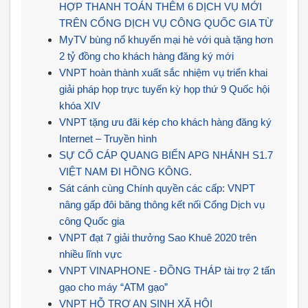
HỢP THANH TOÁN THÊM 6 DỊCH VỤ MỚI
TRÊN CỔNG DỊCH VỤ CÔNG QUỐC GIA TỪ
MyTV bùng nổ khuyến mại hè với quà tặng hơn
2 tỷ đồng cho khách hàng đăng ký mới
VNPT hoàn thành xuất sắc nhiệm vụ triển khai
giải pháp họp trực tuyến kỳ họp thứ 9 Quốc hội
khóa XIV
VNPT tặng ưu đãi kép cho khách hàng đăng ký
Internet – Truyền hình
SỰ CỐ CÁP QUANG BIỂN APG NHÁNH S1.7
VIỆT NAM ĐI HỒNG KÔNG.
Sát cánh cùng Chính quyền các cấp: VNPT
nâng gấp đôi băng thông kết nối Cổng Dịch vụ
công Quốc gia
VNPT đạt 7 giải thưởng Sao Khuê 2020 trên
nhiều lĩnh vực
VNPT VINAPHONE - ĐỒNG THÁP tài trợ 2 tấn
gạo cho máy “ATM gạo”
VNPT HỖ TRỢ AN SINH XÃ HỘI