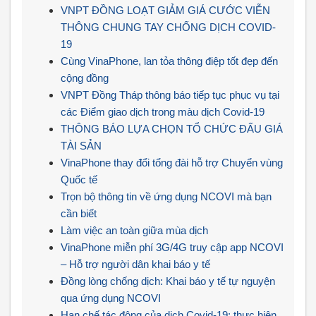
VNPT ĐỒNG LOẠT GIẢM GIÁ CƯỚC VIỄN
THÔNG CHUNG TAY CHỐNG DỊCH COVID-
19
Cùng VinaPhone, lan tỏa thông điệp tốt đẹp đến
cộng đồng
VNPT Đồng Tháp thông báo tiếp tục phục vụ tại
các Điểm giao dịch trong màu dịch Covid-19
THÔNG BÁO LỰA CHỌN TỔ CHỨC ĐẤU GIÁ
TÀI SẢN
VinaPhone thay đổi tổng đài hỗ trợ Chuyển vùng
Quốc tế
Trọn bộ thông tin về ứng dụng NCOVI mà bạn
cần biết
Làm việc an toàn giữa mùa dịch
VinaPhone miễn phí 3G/4G truy cập app NCOVI
– Hỗ trợ người dân khai báo y tế
Đồng lòng chống dịch: Khai báo y tế tự nguyện
qua ứng dụng NCOVI
Hạn chế tác động của dịch Covid-19: thực hiện