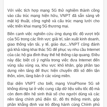
Với việc tích hợp mạng 5G thử nghiệm thành công
vào cấu trúc mạng hiện hữu, VNPT đã sẵn sàng về
mặt kỹ thuật, công nghệ và cấu trúc mạng lưới cho
việc triển khai mạng 5G thương mại.
Bên cạnh việc nghiên cứu ứng dụng tốc độ vượt trội
của 5G trong các lĩnh vực giải trí, sản xuất kinh doanh,
giao thông vận tải, y tế, giáo dục...VNPT cũng đánh
giá khả năng khai thác 5G để phục vụ nhu cầu Internet
của các hộ gia đình thay thế hệ thống cáp quang. Điều
này đặc biệt có ý nghĩa trong việc đưa Internet đến
vùng sâu vùng xa, khu vực khó khăn, góp phần tạo
dựng nền tảng để thực hiện chuyển đổi số đến tận
thôn, xóm, làng bản ở các vùng miền.
Đại diện VNPT cho biết, mạng VinaPhone 5G sẽ
không dừng lại ở việc cung cấp dữ liệu siêu tốc độ mà
còn đem đến hệ sinh thái số cho người dùng và các
nền tảng chính phủ điện tử, đô thị thông minh, góp
phần khẳng định vai trò đồng hành cùng Chính phủ