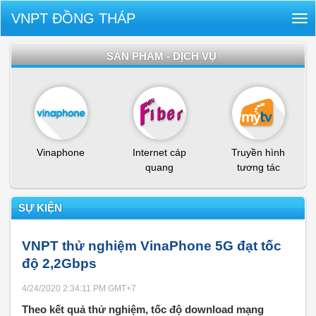
VNPT ĐỒNG THÁP
Tog
nav
SẢN PHẨM - DỊCH VỤ
Vinaphone
Internet cáp
Truyền hình
quang
tương tác
SỰ KIỆN
VNPT thử nghiệm VinaPhone 5G đạt tốc
độ 2,2Gbps
4/24/2020 2:34:11 PM
GMT+7
Theo kết quả thử nghiệm, tốc độ download mạng