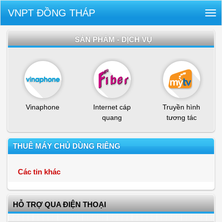
VNPT ĐỒNG THÁP
Tog
nav
SẢN PHẨM - DỊCH VỤ
Vinaphone
Internet cáp
Truyền hình
quang
tương tác
THUÊ MÁY CHỦ DÙNG RIÊNG
Các tin khác
HỖ TRỢ QUA ĐIỆN THOẠI