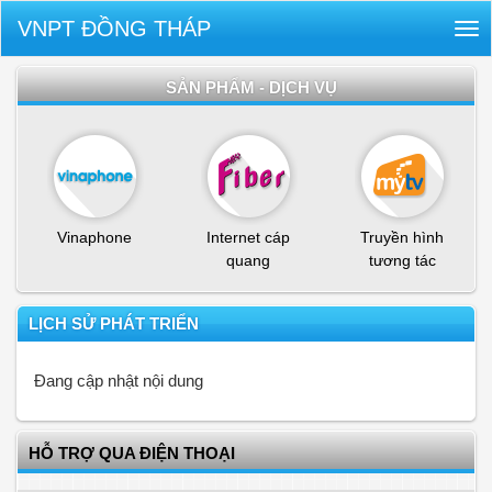
VNPT ĐỒNG THÁP
Tog
nav
SẢN PHẨM - DỊCH VỤ
Vinaphone
Internet cáp
Truyền hình
quang
tương tác
LỊCH SỬ PHÁT TRIỂN
Đang cập nhật nội dung
HỖ TRỢ QUA ĐIỆN THOẠI