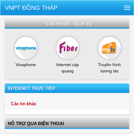
VNPT ĐỒNG THÁP
Tog
nav
SẢN PHẨM - DỊCH VỤ
Vinaphone
Internet cáp
Truyền hình
quang
tương tác
INTERNET TRỰC TIẾP
Các tin khác
HỖ TRỢ QUA ĐIỆN THOẠI