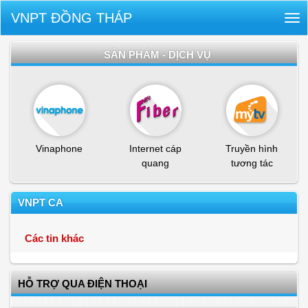
VNPT ĐỒNG THÁP
Tog
nav
SẢN PHẨM - DỊCH VỤ
Vinaphone
Internet cáp
Truyền hình
quang
tương tác
VNPT CA
Các tin khác
HỖ TRỢ QUA ĐIỆN THOẠI