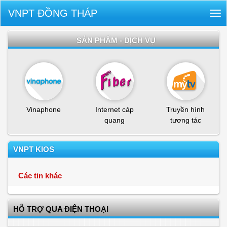
VNPT ĐỒNG THÁP
Tog
nav
SẢN PHẨM - DỊCH VỤ
Vinaphone
Internet cáp
Truyền hình
quang
tương tác
VNPT KIOS
Các tin khác
HỖ TRỢ QUA ĐIỆN THOẠI