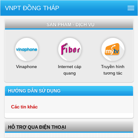
VNPT ĐỒNG THÁP
Tog
nav
SẢN PHẨM - DỊCH VỤ
Vinaphone
Internet cáp
Truyền hình
quang
tương tác
HƯỚNG DẪN SỬ DỤNG
Các tin khác
HỖ TRỢ QUA ĐIỆN THOẠI