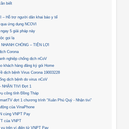
ần biết
– Hỗ trợ người dân khai báo y tế
ện qua ứng dụng NCOVI
 ngay 5 giải pháp này
c gọi lạ
 - NHANH CHÓNG – TIỆN LỢI
dịch Corona
oanh nghiệp chống dịch nCoV
o khách hàng đăng ký gói Home
ề dịch bệnh Virus Corona 19003228
ống dịch bệnh do virus nCoV
- NHẬN TIVI Đợt 1
vụ công tỉnh Đồng Tháp
artTV đợt 1 chương trình “Xuân Phú Quý - Nhận tivi”
di động của VinaPhone
ẠN cùng VNPT Pay
NTT của VNPT
 vụ trên ví điện tử VNPT Pay