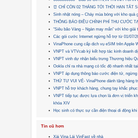
⏰ CHỈ CÒN 02 THÁNG TỚI THỜI HẠN TẮT S
Sinh nhật nóng – Cháy mùa bóng với kho quà 
THÔNG BÁO ĐIỀU CHỈNH PHÍ THU CƯỚC T
“Siêu bão Vàng – Ngàn may mắn” với kho giải
Các gói cước Internet ngừng hỗ trợ từ 01/07/2
VinaPhone cung cấp dịch vụ eSIM trên Apple 
VNPT và VTVcab ký kết hợp tác kinh doanh d
VNPT vinh dự nhận biểu trưng Thương hiệu Qu
Ookla chỉ ra nhà mạng có tốc độ nhanh nhất tạ
VNPT áp dụng thông báo cước điện tử, ngừng 
THỨ TƯ VUI VẺ- VinaPhone dành tặng hàng t
VNPT hỗ trợ khách hàng, chung tay khắc phục th
VNPT tiếp tục được lựa chọn là đơn vị triển k
khóa XIV
Học sinh có thực sự cần điện thoại di động kh
Tin cũ hơn
Xài Vina Lái VinFast về nhà