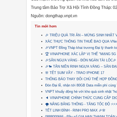
Trung tâm Bảo Trợ Xã Hội Tỉnh Đồng Tháp: 
Nguồn: dongthap.vnpt.vn
Tin mới hơn
🎉 TRIỆU QUÀ TRI ÂN – MỪNG SINH NHẬT
XÁC THỰC THÔNG TIN THUÊ BAO QUA VNe
🎉VNPT Đồng Tháp khai trương Đại lý thanh t
🏆 VINAPHONE XÁC LẬP VỊ THẾ "MẠNG 5G
🎉SĂN NGỰA VÀNG - ĐÓN NGÀN TÀI LỘC🎉
🎉🐎 TÂN NIÊN RINH NGỰA VÀNG – SĂN ĐẠ
🌸 TẾT SUM VẦY - TRAO IPHONE 17
THÔNG BÁO THAY ĐỔI CHỦ THỂ HỢP ĐỒNG
Đón Đại lễ, nhận tới 80GB Data miễn phí cùng
VNPT khuấy động hè với kho quà sinh nhật “hot 
🔈 VINAPHONE CHÍNH THỨC CUNG CẤP DỊ
🌪 NÂNG BĂNG THÔNG - TĂNG TỐC ĐỘ ⚡⚡
TẾT LINH ĐÌNH - RINH PRO MAX ️🎉🌸
0888000666 - Đầu số GIA HẠN THANH TOÁN d