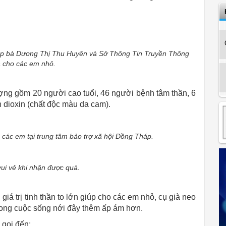
áp bà Dương Thị Thu Huyên và Sở Thông Tin Truyền Thông
à cho các em nhỏ.
ợng gồm 20 người cao tuổi, 46 người bệnh tâm thần, 6
h dioxin (chất độc màu da cam).
các em tại trung tâm bảo trợ xã hội Đồng Tháp.
ui vẻ khi nhận được quà.
iá trị tinh thần to lớn giúp cho các em nhỏ, cụ già neo
ong cuộc sống nới đây thêm ấp ám hơn.
gọi đến: