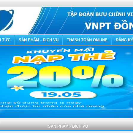
N TỨC
SẢN PHẨM - DỊCH VỤ
THANH TOÁN ONLINE
ĐĂNG KÝ
SẢN PHẨM - DỊCH VỤ