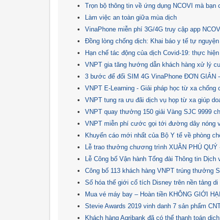
Trọn bộ thông tin về ứng dụng NCOVI mà bạn c
Làm việc an toàn giữa mùa dịch
VinaPhone miễn phí 3G/4G truy cập app NCOVI 
Đồng lòng chống dịch: Khai báo y tế tự nguy
Hạn chế tác động của dịch Covid-19: thực hiện
VNPT gia tăng hướng dẫn khách hàng xử lý cuộ
3 bước để đổi SIM 4G VinaPhone ĐƠN GIẢN
VNPT E-Learning - Giải pháp học từ xa chống 
VNPT tung ra ưu đãi dịch vụ họp từ xa giúp d
VNPT quay thưởng 150 giải Vàng SJC 9999 ch
VNPT miễn phí cước gọi tới đường dây nóng v
Khuyến cáo mới nhất của Bộ Y tế về phòng ch
Lễ trao thưởng chương trình XUÂN PHÚ QUÝ 
Lễ Công bố Vận hành Tổng đài Thông tin Dịch 
Công bố 113 khách hàng VNPT trúng thưởng Sm
Số hóa thế giới cổ tích Disney trên nền tảng 
Mua vé máy bay – Hoàn tiền KHÔNG GIỚI H
Stevie Awards 2019 vinh danh 7 sản phẩm C
Khách hàng Agribank đã có thể thanh toán dịch