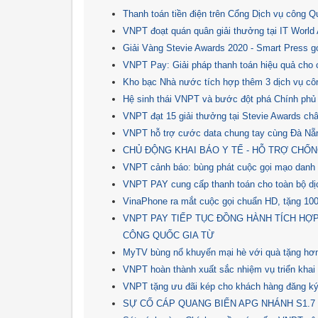
Thanh toán tiền điện trên Cổng Dịch vụ công Q
VNPT đoạt quán quân giải thưởng tại IT Wor
Giải Vàng Stevie Awards 2020 - Smart Press gó
VNPT Pay: Giải pháp thanh toán hiệu quả cho 
Kho bạc Nhà nước tích hợp thêm 3 dịch vụ côn
Hệ sinh thái VNPT và bước đột phá Chính phủ
VNPT đạt 15 giải thưởng tại Stevie Awards ch
VNPT hỗ trợ cước data chung tay cùng Đà Nẵ
CHỦ ĐỘNG KHAI BÁO Y TẾ - HỖ TRỢ CHỐN
VNPT cảnh báo: bùng phát cuộc gọi mạo danh 
VNPT PAY cung cấp thanh toán cho toàn bộ dịc
VinaPhone ra mắt cuộc gọi chuẩn HD, tặng 100 
VNPT PAY TIẾP TỤC ĐỒNG HÀNH TÍCH HỢ
CÔNG QUỐC GIA TỪ
MyTV bùng nổ khuyến mại hè với quà tặng hơn
VNPT hoàn thành xuất sắc nhiệm vụ triển khai 
VNPT tặng ưu đãi kép cho khách hàng đăng ký 
SỰ CỐ CÁP QUANG BIỂN APG NHÁNH S1.7 