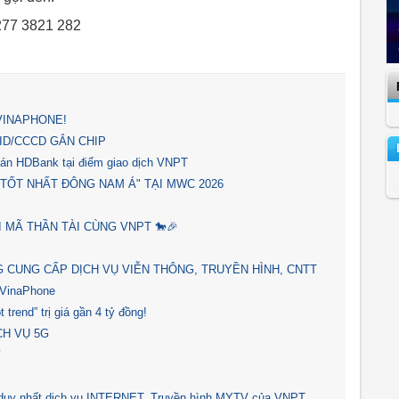
0277 3821 282
 VINAPHONE!
ID/CCCD GẮN CHIP
oán HDBank tại điểm giao dịch VNPT
 TỐT NHẤT ĐÔNG NAM Á" TẠI MWC 2026
I MÃ THẦN TÀI CÙNG VNPT 🐎🎉
 CUNG CẤP DỊCH VỤ VIỄN THÔNG, TRUYỀN HÌNH, CNTT
 VinaPhone
trend” trị giá gần 4 tỷ đồng!
CH VỤ 5G
⚡
uy nhất dịch vụ INTERNET, Truyền hình MYTV của VNPT