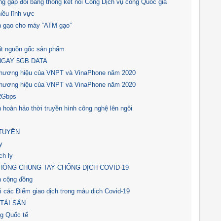
g gấp đôi băng thông kết nối Cổng Dịch vụ công Quốc gia
iều lĩnh vực
 gạo cho máy “ATM gạo”
t nguồn gốc sản phẩm
NGAY 5GB DATA
ị thương hiệu của VNPT và VinaPhone năm 2020
ị thương hiệu của VNPT và VinaPhone năm 2020
,2Gbps
àn hảo thời truyền hình công nghệ lên ngôi
TUYẾN
y
ch ly
HÔNG CHUNG TAY CHỐNG DỊCH COVID-19
n cộng đồng
i các Điểm giao dịch trong màu dịch Covid-19
TÀI SẢN
ng Quốc tế