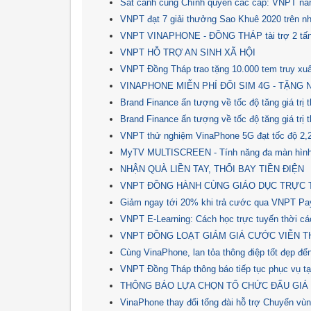
Sát cánh cùng Chính quyền các cấp: VNPT nân
VNPT đạt 7 giải thưởng Sao Khuê 2020 trên nh
VNPT VINAPHONE - ĐỒNG THÁP tài trợ 2 tấn
VNPT HỖ TRỢ AN SINH XÃ HỘI
VNPT Đồng Tháp trao tặng 10.000 tem truy xuấ
VINAPHONE MIỄN PHÍ ĐỔI SIM 4G - TẶNG 
Brand Finance ấn tượng về tốc độ tăng giá tr
Brand Finance ấn tượng về tốc độ tăng giá tr
VNPT thử nghiệm VinaPhone 5G đạt tốc độ 2
MyTV MULTISCREEN - Tính năng đa màn hình ho
NHẬN QUÀ LIỀN TAY, THỔI BAY TIỀN ĐIỆN
VNPT ĐỒNG HÀNH CÙNG GIÁO DỤC TRỰC 
Giảm ngay tới 20% khi trả cước qua VNPT Pa
VNPT E-Learning: Cách học trực tuyến thời cá
VNPT ĐỒNG LOẠT GIẢM GIÁ CƯỚC VIỄN T
Cùng VinaPhone, lan tỏa thông điệp tốt đẹp đế
VNPT Đồng Tháp thông báo tiếp tục phục vụ tạ
THÔNG BÁO LỰA CHỌN TỔ CHỨC ĐẤU GIÁ 
VinaPhone thay đổi tổng đài hỗ trợ Chuyển vù