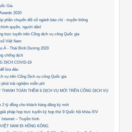
uốc Gia
ld Awards 2020
p phần chuyển đổi số ngành báo chí - truyền thông
chính quyền, người dân!
g trực tuyến trên Cổng dịch vụ công Quốc gia
 số Việt Nam
âu Á - Thái Bình Dương 2020
ng chống dịch
G DỊCH COVID-19
để lừa đảo
h vụ trên Cổng Dịch vụ công Quốc gia
phút trải nghiệm miễn phí
P THANH TOÁN THÊM 6 DỊCH VỤ MỚI TRÊN CỔNG DỊCH VỤ
 2 tỷ đồng cho khách hàng đăng ký mới
giải pháp họp trực tuyến kỳ họp thứ 9 Quốc hội khóa XIV
Internet – Truyền hình
VIỆT NAM ĐI HỒNG KÔNG.