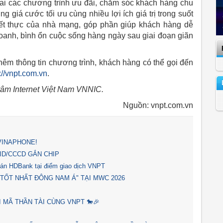
ai các chương trình ưu đãi, chăm sóc khách hàng chu
iá cước tối ưu cùng nhiều lợi ích giá trị trong suốt
hiết thực của nhà mạng, góp phần giúp khách hàng dễ
oanh, bình ổn cuộc sống hàng ngày sau giai đoạn giãn
êm thông tin chương trình, khách hàng có thể gọi đến
://vnpt.com.vn
.
 tâm Internet Việt Nam VNNIC.
Nguồn: vnpt.com.vn
 VINAPHONE!
ID/CCCD GẮN CHIP
oán HDBank tại điểm giao dịch VNPT
 TỐT NHẤT ĐÔNG NAM Á" TẠI MWC 2026
I MÃ THẦN TÀI CÙNG VNPT 🐎🎉