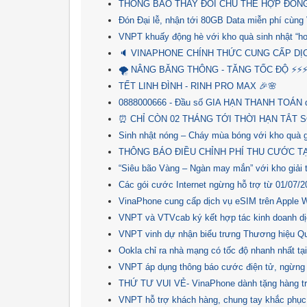
THÔNG BÁO THAY ĐỔI CHỦ THỂ HỢP ĐỒNG
Đón Đại lễ, nhận tới 80GB Data miễn phí cùng
VNPT khuấy động hè với kho quà sinh nhật “hot 
🔈 VINAPHONE CHÍNH THỨC CUNG CẤP DỊ
🌪 NÂNG BĂNG THÔNG - TĂNG TỐC ĐỘ ⚡⚡
TẾT LINH ĐÌNH - RINH PRO MAX ️🎉🌸
0888000666 - Đầu số GIA HẠN THANH TOÁN d
⏰ CHỈ CÒN 02 THÁNG TỚI THỜI HẠN TẮT S
Sinh nhật nóng – Cháy mùa bóng với kho quà 
THÔNG BÁO ĐIỀU CHỈNH PHÍ THU CƯỚC T
“Siêu bão Vàng – Ngàn may mắn” với kho giải
Các gói cước Internet ngừng hỗ trợ từ 01/07/2
VinaPhone cung cấp dịch vụ eSIM trên Apple 
VNPT và VTVcab ký kết hợp tác kinh doanh d
VNPT vinh dự nhận biểu trưng Thương hiệu Qu
Ookla chỉ ra nhà mạng có tốc độ nhanh nhất tạ
VNPT áp dụng thông báo cước điện tử, ngừng 
THỨ TƯ VUI VẺ- VinaPhone dành tặng hàng t
VNPT hỗ trợ khách hàng, chung tay khắc phục th