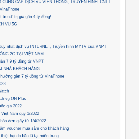
 CUNG CẤP DỊCH VỤ VIỄN THÔNG, TRUYỀN HÌNH, CNTT
 VinaPhone
trend” trị giá gần 4 tỷ đồng!
CH VỤ 5G
⚡
uy nhất dịch vụ INTERNET, Truyền hình MYTV của VNPT
ÓNG 2G TẠI VIỆT NAM
gần 7,9 tỷ đồng từ VNPT
ẠI NHÀ KHÁCH HÀNG
 thưởng gần 7 tỷ đồng từ VinaPhone
023
Watch
ịch vụ ON Plus
ốc gia 2022
i Việt Nam quý 1/2022
hóa đơn giấy từ 1/4/2022
răm voucher mua sắm cho khách hàng
iệt hại do bão lũ tại miền trung