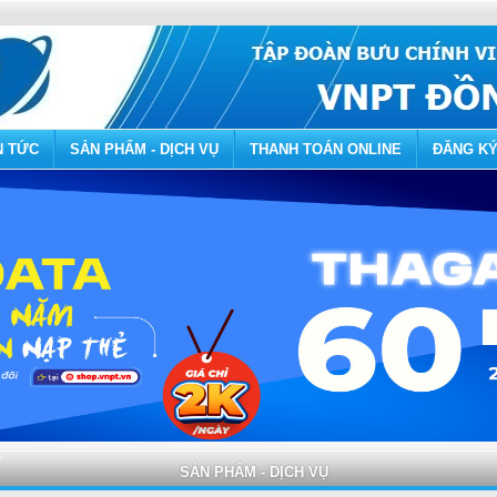
N TỨC
SẢN PHẨM - DỊCH VỤ
THANH TOÁN ONLINE
ĐĂNG KÝ
SẢN PHẨM - DỊCH VỤ