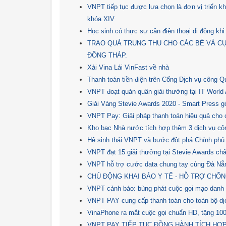
VNPT tiếp tục được lựa chọn là đơn vị triển k
khóa XIV
Học sinh có thực sự cần điện thoại di động kh
TRAO QUÀ TRUNG THU CHO CÁC BÉ VÀ CỤ
ĐỒNG THÁP.
Xài Vina Lái VinFast về nhà
Thanh toán tiền điện trên Cổng Dịch vụ công Q
VNPT đoạt quán quân giải thưởng tại IT Wor
Giải Vàng Stevie Awards 2020 - Smart Press gó
VNPT Pay: Giải pháp thanh toán hiệu quả cho 
Kho bạc Nhà nước tích hợp thêm 3 dịch vụ côn
Hệ sinh thái VNPT và bước đột phá Chính phủ
VNPT đạt 15 giải thưởng tại Stevie Awards ch
VNPT hỗ trợ cước data chung tay cùng Đà Nẵ
CHỦ ĐỘNG KHAI BÁO Y TẾ - HỖ TRỢ CHỐN
VNPT cảnh báo: bùng phát cuộc gọi mạo danh 
VNPT PAY cung cấp thanh toán cho toàn bộ dịc
VinaPhone ra mắt cuộc gọi chuẩn HD, tặng 100 
VNPT PAY TIẾP TỤC ĐỒNG HÀNH TÍCH HỢ