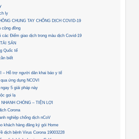
y
ch ly
HÔNG CHUNG TAY CHỐNG DỊCH COVID-19
n cộng đồng
i các Điểm giao dịch trong màu dịch Covid-19
TÀI SẢN
ng Quốc tế
ần biết
– Hỗ trợ người dân khai báo y tế
ện qua ứng dụng NCOVI
 ngay 5 giải pháp này
c gọi lạ
 - NHANH CHÓNG – TIỆN LỢI
dịch Corona
oanh nghiệp chống dịch nCoV
o khách hàng đăng ký gói Home
ề dịch bệnh Virus Corona 19003228