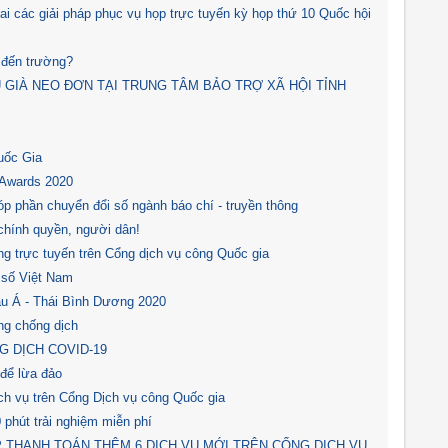
hai các giải pháp phục vụ họp trực tuyến kỳ họp thứ 10 Quốc hội
i đến trường?
 GIÀ NEO ĐƠN TẠI TRUNG TÂM BẢO TRỢ XÃ HỘI TỈNH
uốc Gia
ld Awards 2020
p phần chuyển đổi số ngành báo chí - truyền thông
chính quyền, người dân!
g trực tuyến trên Cổng dịch vụ công Quốc gia
 số Việt Nam
âu Á - Thái Bình Dương 2020
ng chống dịch
G DỊCH COVID-19
để lừa đảo
h vụ trên Cổng Dịch vụ công Quốc gia
phút trải nghiệm miễn phí
P THANH TOÁN THÊM 6 DỊCH VỤ MỚI TRÊN CỔNG DỊCH VỤ