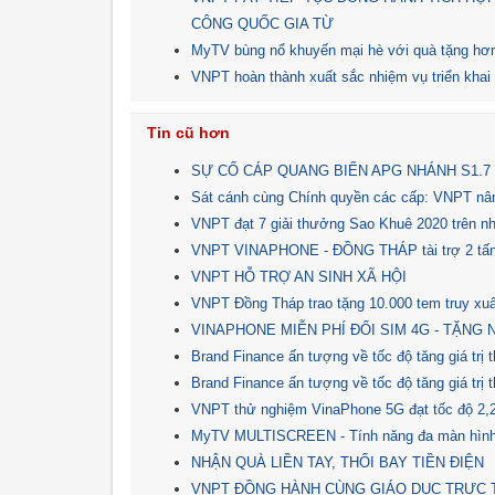
CÔNG QUỐC GIA TỪ
MyTV bùng nổ khuyến mại hè với quà tặng hơn
VNPT hoàn thành xuất sắc nhiệm vụ triển khai 
Tin cũ hơn
SỰ CỐ CÁP QUANG BIỂN APG NHÁNH S1.7 
Sát cánh cùng Chính quyền các cấp: VNPT nân
VNPT đạt 7 giải thưởng Sao Khuê 2020 trên nh
VNPT VINAPHONE - ĐỒNG THÁP tài trợ 2 tấn
VNPT HỖ TRỢ AN SINH XÃ HỘI
VNPT Đồng Tháp trao tặng 10.000 tem truy xuấ
VINAPHONE MIỄN PHÍ ĐỔI SIM 4G - TẶNG 
Brand Finance ấn tượng về tốc độ tăng giá tr
Brand Finance ấn tượng về tốc độ tăng giá tr
VNPT thử nghiệm VinaPhone 5G đạt tốc độ 2
MyTV MULTISCREEN - Tính năng đa màn hình ho
NHẬN QUÀ LIỀN TAY, THỔI BAY TIỀN ĐIỆN
VNPT ĐỒNG HÀNH CÙNG GIÁO DỤC TRỰC 