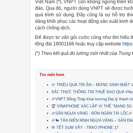
Việt Nam (*), VNPT còn không ngừng triển kh
đáo. Qua đó, người dùng VNPT sẽ được hưởng g
quá trình sử dụng. Đây cũng là sự hỗ trợ t
dàng khôi phục các hoạt động sản xuất kinh d
cách chống dịch.
Để được tư vấn gói cước cũng như tìm hiểu th
tổng đài 18001166 hoặc truy cập website
https
(*) Theo kết quả đo lường mới nhất của Trung
Tin mới hơn
🎉 TRIỆU QUÀ TRI ÂN – MỪNG SINH NHẬT
XÁC THỰC THÔNG TIN THUÊ BAO QUA VNe
🎉VNPT Đồng Tháp khai trương Đại lý thanh t
🏆 VINAPHONE XÁC LẬP VỊ THẾ "MẠNG 5G
🎉SĂN NGỰA VÀNG - ĐÓN NGÀN TÀI LỘC🎉
🎉🐎 TÂN NIÊN RINH NGỰA VÀNG – SĂN ĐẠ
🌸 TẾT SUM VẦY - TRAO IPHONE 17