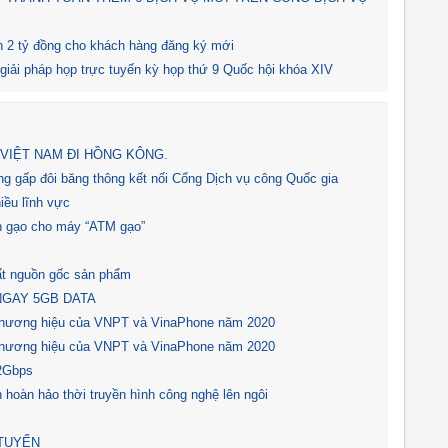
 2 tỷ đồng cho khách hàng đăng ký mới
giải pháp họp trực tuyến kỳ họp thứ 9 Quốc hội khóa XIV
VIỆT NAM ĐI HỒNG KÔNG.
g gấp đôi băng thông kết nối Cổng Dịch vụ công Quốc gia
iều lĩnh vực
 gạo cho máy “ATM gạo”
t nguồn gốc sản phẩm
NGAY 5GB DATA
ị thương hiệu của VNPT và VinaPhone năm 2020
ị thương hiệu của VNPT và VinaPhone năm 2020
,2Gbps
àn hảo thời truyền hình công nghệ lên ngôi
TUYẾN