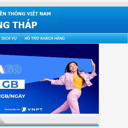
 DỊCH VỤ
HỖ TRỢ KHÁCH HÀNG