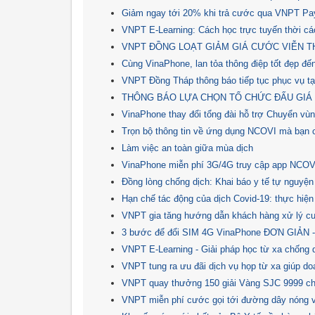
Giảm ngay tới 20% khi trả cước qua VNPT Pa
VNPT E-Learning: Cách học trực tuyến thời cá
VNPT ĐỒNG LOẠT GIẢM GIÁ CƯỚC VIỄN T
Cùng VinaPhone, lan tỏa thông điệp tốt đẹp đế
VNPT Đồng Tháp thông báo tiếp tục phục vụ tạ
THÔNG BÁO LỰA CHỌN TỔ CHỨC ĐẤU GIÁ 
VinaPhone thay đổi tổng đài hỗ trợ Chuyển vù
Trọn bộ thông tin về ứng dụng NCOVI mà bạn c
Làm việc an toàn giữa mùa dịch
VinaPhone miễn phí 3G/4G truy cập app NCOVI 
Đồng lòng chống dịch: Khai báo y tế tự nguy
Hạn chế tác động của dịch Covid-19: thực hiện
VNPT gia tăng hướng dẫn khách hàng xử lý cuộ
3 bước để đổi SIM 4G VinaPhone ĐƠN GIẢN
VNPT E-Learning - Giải pháp học từ xa chống 
VNPT tung ra ưu đãi dịch vụ họp từ xa giúp d
VNPT quay thưởng 150 giải Vàng SJC 9999 ch
VNPT miễn phí cước gọi tới đường dây nóng v