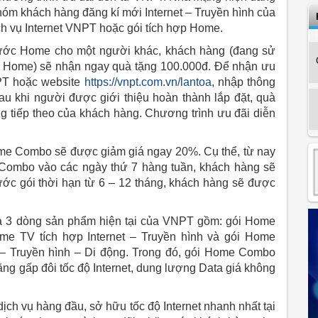
hóm khách hàng đăng kí mới Internet – Truyền hình của
 vụ Internet VNPT hoặc gói tích hợp Home.
 cước Home cho một người khác, khách hàng (đang sử
ợp Home) sẽ nhận ngay quà tặng 100.000đ. Để nhận ưu
NPT hoặc website
https://vnpt.com.vn/lantoa
, nhập thông
au khi người được giới thiệu hoàn thành lắp đặt, quà
g tiếp theo của khách hàng. Chương trình ưu đãi diễn
ome Combo sẽ được giảm giá ngay 20%. Cụ thể, từ nay
 Combo vào các ngày thứ 7 hàng tuần, khách hàng sẽ
ước gói thời hạn từ 6 – 12 tháng, khách hàng sẽ được
ả 3 dòng sản phẩm hiện tại của VNPT gồm: gói Home
 Home TV tích hợp Internet – Truyền hình và gói Home
t – Truyền hình – Di động. Trong đó, gói Home Combo
g gấp đôi tốc độ Internet, dung lượng Data giá không
ch vụ hàng đầu, sở hữu tốc độ Internet nhanh nhất tại