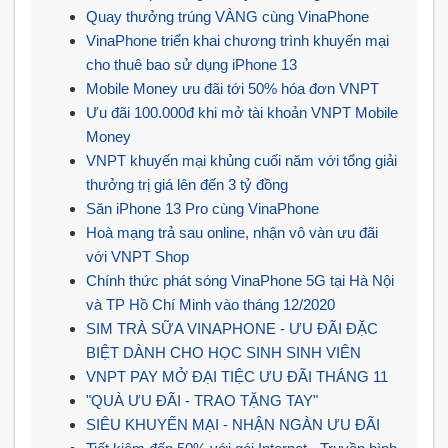
Quay thưởng trúng VÀNG cùng VinaPhone
VinaPhone triển khai chương trình khuyến mại
cho thuê bao sử dụng iPhone 13
Mobile Money ưu đãi tới 50% hóa đơn VNPT
Ưu đãi 100.000đ khi mở tài khoản VNPT Mobile
Money
VNPT khuyến mại khủng cuối năm với tổng giải
thưởng trị giá lên đến 3 tỷ đồng
Săn iPhone 13 Pro cùng VinaPhone
Hoà mạng trả sau online, nhận vô vàn ưu đãi
với VNPT Shop
Chính thức phát sóng VinaPhone 5G tại Hà Nội
và TP Hồ Chí Minh vào tháng 12/2020
SIM TRÀ SỮA VINAPHONE - ƯU ĐÃI ĐẶC
BIỆT DÀNH CHO HỌC SINH SINH VIÊN
VNPT PAY MỞ ĐẠI TIỆC ƯU ĐÃI THÁNG 11
"QUÀ ƯU ĐÃI - TRAO TẶNG TAY"
SIÊU KHUYẾN MẠI - NHẬN NGÀN ƯU ĐÃI