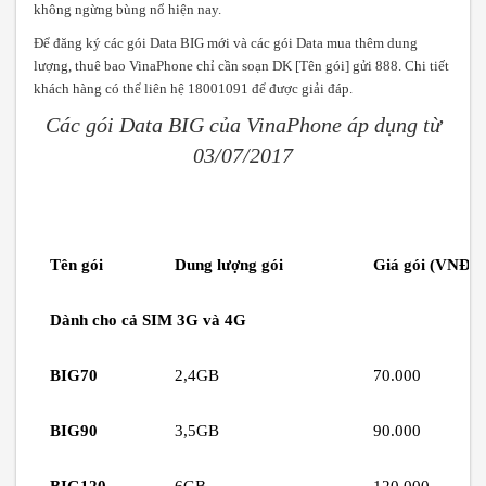
không ngừng bùng nổ hiện nay.
Để đăng ký các gói Data BIG mới và các gói Data mua thêm dung
lượng, thuê bao VinaPhone chỉ cần soạn DK [Tên gói] gửi 888. Chi tiết
khách hàng có thể liên hệ 18001091 để được giải đáp.
Các gói Data BIG của VinaPhone áp dụng từ
0
3
/07/2017
Tên gói
Dung lượng
gói
Giá
gói
(VNĐ)
Dành cho cả SIM 3G và 4G
BIG70
2,4GB
70.000
BIG90
3,5GB
90.000