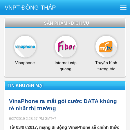
VNPT ĐỒNG THÁP
Tog
nav
SẢN PHẨM - DỊCH VỤ
Vinaphone
Internet cáp
Truyền hình
quang
tương tác
TIN KHUYẾN MẠI
VinaPhone ra mắt gói cước DATA khủng
rẻ nhất thị trường
6/27/2019 2:28:57 PM
GMT+7
Từ 03/07/2017, mạng di động VinaPhone sẽ chính thức