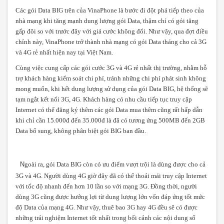
Các gói Data BIG trên của VinaPhone là bước đi đột phá tiếp theo của
nhà mạng khi tăng mạnh dung lượng gói Data, thậm chí có gói tăng
gấp đôi so với trước đây với giá cước không đổi. Như vậy, qua đợt điều
chỉnh này, VinaPhone trở thành nhà mạng có gói Data tháng cho cả 3G
và 4G rẻ nhất hiện nay tại Việt Nam.
Cùng việc cung cấp các gói cước 3G và 4G rẻ nhất thị trường, nhằm hỗ
trợ khách hàng kiểm soát chi phí, tránh những chi phí phát sinh không
mong muốn, khi hết dung lượng sử dụng của gói Data BIG, hệ thống sẽ
tạm ngắt kết nối 3G, 4G. Khách hàng có nhu cầu tiếp tục truy cập
Internet có thể đăng ký thêm các gói Data mua thêm cũng rất hấp dẫn
khi chỉ cần 15.000đ đến 35.000đ là đã có tương ứng 500MB đến 2GB
Data bổ sung, không phân biệt gói BIG ban đầu.
N
goài ra, gói Data BIG còn có ưu điểm vượt trội là dùng được cho cả
3G và 4G. Người dùng 4G giờ đây đã có thể thoải mái truy cập Internet
với tốc độ nhanh đến hơn 10 lần so với mạng 3G. Đồng thời, người
dùng 3G cũng được hưởng lợi từ dung lượng lớn vốn đáp ứng tốt mức
độ Data của mạng 4G. Như vậy, thuê bao 3G hay 4G đều sẽ có được
những trải nghiệm Internet tốt nhất trong bối cảnh các nội dung số