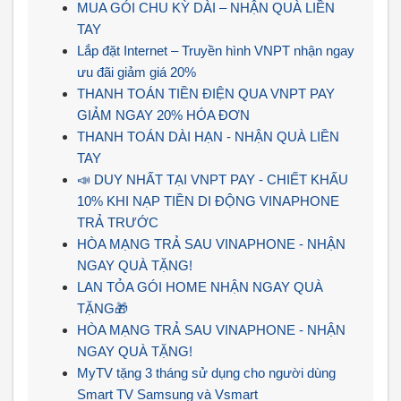
MUA GÓI CHU KỲ DÀI – NHẬN QUÀ LIỀN
TAY
Lắp đặt Internet – Truyền hình VNPT nhận ngay
ưu đãi giảm giá 20%
THANH TOÁN TIỀN ĐIỆN QUA VNPT PAY
GIẢM NGAY 20% HÓA ĐƠN
THANH TOÁN DÀI HẠN - NHẬN QUÀ LIỀN
TAY
📣 DUY NHẤT TẠI VNPT PAY - CHIẾT KHẤU
10% KHI NẠP TIỀN DI ĐỘNG VINAPHONE
TRẢ TRƯỚC
HÒA MẠNG TRẢ SAU VINAPHONE - NHẬN
NGAY QUÀ TẶNG!
LAN TỎA GÓI HOME NHẬN NGAY QUÀ
TẶNG🎁
HÒA MẠNG TRẢ SAU VINAPHONE - NHẬN
NGAY QUÀ TẶNG!
MyTV tặng 3 tháng sử dụng cho người dùng
Smart TV Samsung và Vsmart