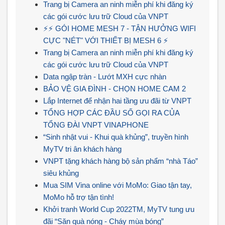
Trang bị Camera an ninh miễn phí khi đăng ký
các gói cước lưu trữ Cloud của VNPT
⚡⚡ GÓI HOME MESH 7 - TẬN HƯỞNG WIFI
CỰC "NÉT" VỚI THIẾT BỊ MESH 6 ⚡
Trang bị Camera an ninh miễn phí khi đăng ký
các gói cước lưu trữ Cloud của VNPT
Data ngập tràn - Lướt MXH cực nhàn
BẢO VỆ GIA ĐÌNH - CHỌN HOME CAM 2
Lắp Internet để nhận hai tầng ưu đãi từ VNPT
TỔNG HỢP CÁC ĐẦU SỐ GỌI RA CỦA
TỔNG ĐÀI VNPT VINAPHONE
“Sinh nhật vui - Khui quà khủng”, truyền hình
MyTV tri ân khách hàng
VNPT tặng khách hàng bộ sản phẩm “nhà Táo”
siêu khủng
Mua SIM Vina online với MoMo: Giao tận tay,
MoMo hỗ trợ tận tình!
Khởi tranh World Cup 2022TM, MyTV tung ưu
đãi “Săn quà nóng - Cháy mùa bóng”