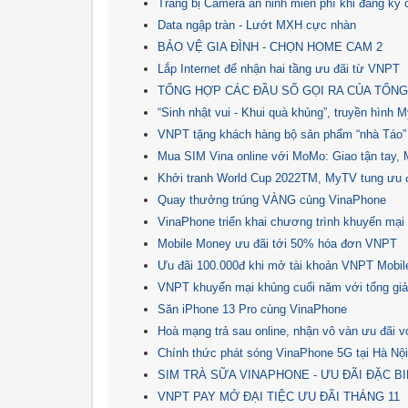
Trang bị Camera an ninh miễn phí khi đăng ký
Data ngập tràn - Lướt MXH cực nhàn
BẢO VỆ GIA ĐÌNH - CHỌN HOME CAM 2
Lắp Internet để nhận hai tầng ưu đãi từ VNPT
TỔNG HỢP CÁC ĐẦU SỐ GỌI RA CỦA TỔNG
“Sinh nhật vui - Khui quà khủng”, truyền hình 
VNPT tặng khách hàng bộ sản phẩm “nhà Táo”
Mua SIM Vina online với MoMo: Giao tận tay, M
Khởi tranh World Cup 2022TM, MyTV tung ưu đ
Quay thưởng trúng VÀNG cùng VinaPhone
VinaPhone triển khai chương trình khuyến mại
Mobile Money ưu đãi tới 50% hóa đơn VNPT
Ưu đãi 100.000đ khi mở tài khoản VNPT Mobi
VNPT khuyến mại khủng cuối năm với tổng giải 
Săn iPhone 13 Pro cùng VinaPhone
Hoà mạng trả sau online, nhận vô vàn ưu đãi
Chính thức phát sóng VinaPhone 5G tại Hà Nộ
SIM TRÀ SỮA VINAPHONE - ƯU ĐÃI ĐẶC B
VNPT PAY MỞ ĐẠI TIỆC ƯU ĐÃI THÁNG 11