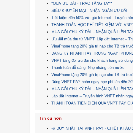
"QUÀ ƯU ĐÃI - TRAO TẶNG TAY"
SIÊU KHUYẾN MẠI - NHẬN NGÀN ƯU ĐÃI
Tiết kiệm đến 50% với gói Internet - Truyền h
THANH TOÁN HỌC PHÍ TIẾT KIỆM VỚI VNP
MUA GÓI CHU KỲ DÀI – NHẬN QUÀ LIỀN TA
Ưu đãi mùa thu từ VNPT: Lắp đặt Internet – T
VinaPhone tặng 20% giá trị nạp cho TB trả tr
ĐĂNG KÝ NHANH TAY TRÚNG NGAY IPHONE
VNPT tăng đôi ưu đãi cho khách hàng sử dụng 
Thanh toán dễ dàng- Nhẹ nhàng tiền nước
VinaPhone tặng 20% giá trị nạp cho TB trả tr
Dùng VNPT PAY hoàn ngay học phí lên đến 2
MUA GÓI CHU KỲ DÀI – NHẬN QUÀ LIỀN TA
Lắp đặt Internet – Truyền hình VNPT nhận nga
THANH TOÁN TIỀN ĐIỆN QUA VNPT PAY G
Tin cũ hơn
📣 DUY NHẤT TẠI VNPT PAY - CHIẾT KHẤ