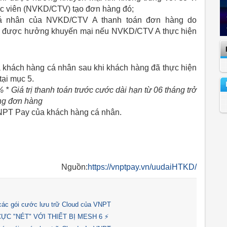
c viên (NVKD/CTV) tạo đơn hàng đó;
á nhân của NVKD/CTV A thanh toán đơn hàng do
hể được hưởng khuyến mại nếu NVKD/CTV A thực hiện
 khách hàng cá nhân sau khi khách hàng đã thực hiện
ại mục 5.
Giá trị thanh toán trước cước dài hạn từ 06 tháng trở
ong đơn hàng
VNPT Pay của khách hàng cá nhân.
Nguồn:
https://vnptpay.vn/uudaiHTKD/
 các gói cước lưu trữ Cloud của VNPT
ỰC "NÉT" VỚI THIẾT BỊ MESH 6 ⚡