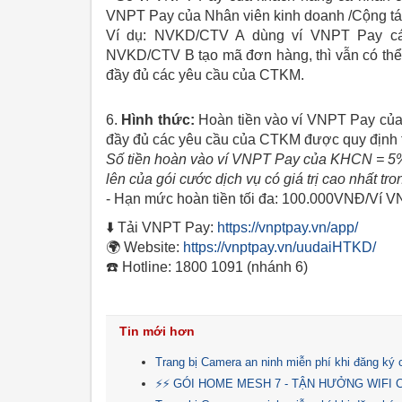
VNPT Pay của Nhân viên kinh doanh /Cộng tá
Ví dụ: NVKD/CTV A dùng ví VNPT Pay c
NVKD/CTV B tạo mã đơn hàng, thì vẫn có t
đầy đủ các yêu cầu của CTKM.
6.
Hình thức:
Hoàn tiền vào ví VNPT Pay của
đầy đủ các yêu cầu của CTKM được quy định t
Số tiền hoàn vào ví VNPT Pay của KHCN = 5% * 
lên của gói cước dịch vụ có giá trị cao nhất tr
- Hạn mức hoàn tiền tối đa: 100.000VNĐ/Ví 
⬇️ Tải VNPT Pay:
https://vnptpay.vn/app/
🌍 Website:
https://vnptpay.vn/uudaiHTKD/
☎️ Hotline: 1800 1091 (nhánh 6)
Tin mới hơn
Trang bị Camera an ninh miễn phí khi đăng ký
⚡⚡ GÓI HOME MESH 7 - TẬN HƯỞNG WIFI C