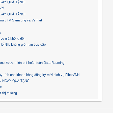
GAY QUÀ TẶNG!
G🎁
GAY QUÀ TẶNG!
Smart TV Samsung và Vsmart
y
bo giá không đổi
 ĐỈNH, không giới hạn truy cập
one được miễn phí hoàn toàn Data Roaming
y tính cho khách hàng đăng ký mới dịch vụ FiberVNN
N NGAY QUÀ TẶNG
ne
 thị trường