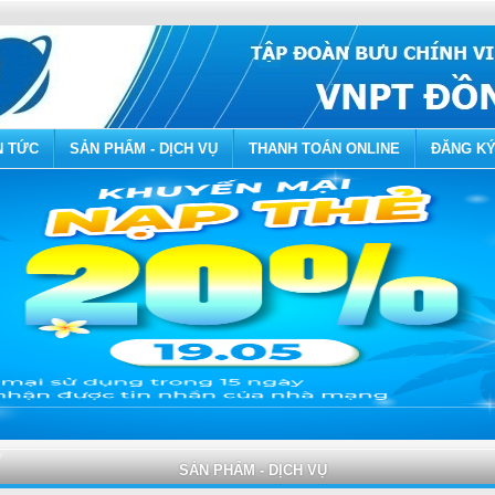
N TỨC
SẢN PHẨM - DỊCH VỤ
THANH TOÁN ONLINE
ĐĂNG KÝ
SẢN PHẨM - DỊCH VỤ