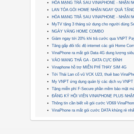
HÒA MẠNG TRẢ SAU VINAPHONE - NHẬN N
LAN TỎA GÓI HOME NHẬN NGAY QUÀ TẶN
HÒA MẠNG TRẢ SAU VINAPHONE - NHẬN N
MyTV tặng 3 tháng sử dụng cho người dùng 
NGÀY VÀNG HOME COMBO
Giảm ngay tới 20% khi trả cước qua VNPT Pa
Tăng gấp đôi tốc độ internet các gói Home Com
VinaPhone ra mắt gói Data 4G dung lượng siêu
VÀO MẠNG THẢ GA - DATA CỰC ĐỈNH
Vinaphone hỗ trợ MIỄN PHÍ THAY SIM 4G
Tới Thái Lan cổ vũ VCK U23, thuê bao VinaPh
My VNPT ứng dụng quản lý các dịch vụ VNPT
Tặng miễn phí F-Secure phần mềm bảo mật má
ĐĂNG KÝ HỘI VIÊN VINAPHONE PLUS NHẬ
Thông tin cần biết về gói cước VD69 VinaPho
VinaPhone ra mắt gói cước DATA khủng rẻ nhất