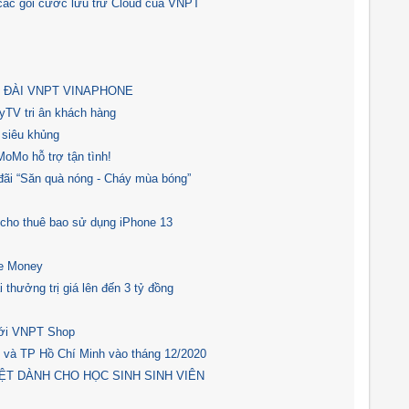
 các gói cước lưu trữ Cloud của VNPT
 ĐÀI VNPT VINAPHONE
MyTV tri ân khách hàng
 siêu khủng
oMo hỗ trợ tận tình!
ãi “Săn quà nóng - Cháy mùa bóng”
 cho thuê bao sử dụng iPhone 13
le Money
thưởng trị giá lên đến 3 tỷ đồng
 với VNPT Shop
i và TP Hồ Chí Minh vào tháng 12/2020
IỆT DÀNH CHO HỌC SINH SINH VIÊN